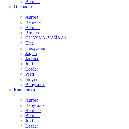
Bernina
Оверлоки
Aurora
Bernette
Bernina
Brother
CHAYKA (ЧАЙКА)
Elna
Husqvarna
Jaguar
Janome
Juki
Leader
Pfaff
Singer
BabyLock
Коверлоки
Aurora
BabyLock
Bernette
Bernina
Juki
Leader