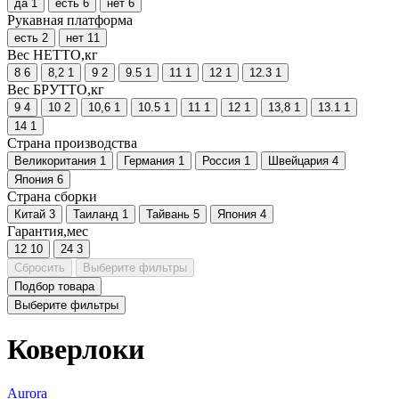
да
1
есть
6
нет
6
Рукавная платформа
есть
2
нет
11
Вес НЕТТО,кг
8
6
8,2
1
9
2
9.5
1
11
1
12
1
12.3
1
Вес БРУТТО,кг
9
4
10
2
10,6
1
10.5
1
11
1
12
1
13,8
1
13.1
1
14
1
Страна производства
Великоритания
1
Германия
1
Россия
1
Швейцария
4
Япония
6
Страна сборки
Китай
3
Таиланд
1
Тайвань
5
Япония
4
Гарантия,мес
12
10
24
3
Сбросить
Выберите фильтры
Подбор товара
Выберите фильтры
Коверлоки
Aurora