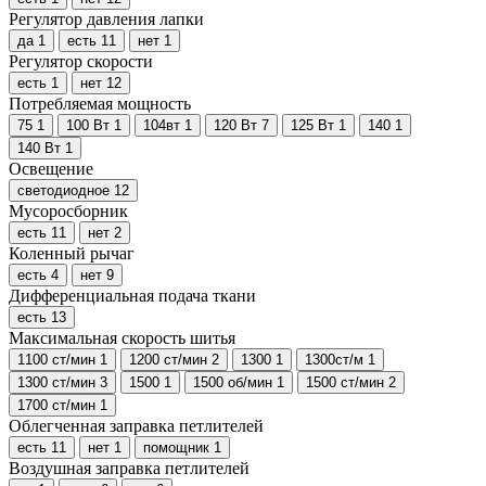
Регулятор давления лапки
да
1
есть
11
нет
1
Регулятор скорости
есть
1
нет
12
Потребляемая мощность
75
1
100 Вт
1
104вт
1
120 Вт
7
125 Вт
1
140
1
140 Вт
1
Освещение
светодиодное
12
Мусоросборник
есть
11
нет
2
Коленный рычаг
есть
4
нет
9
Дифференциальная подача ткани
есть
13
Максимальная скорость шитья
1100 ст/мин
1
1200 ст/мин
2
1300
1
1300ст/м
1
1300 ст/мин
3
1500
1
1500 об/мин
1
1500 ст/мин
2
1700 ст/мин
1
Облегченная заправка петлителей
есть
11
нет
1
помощник
1
Воздушная заправка петлителей