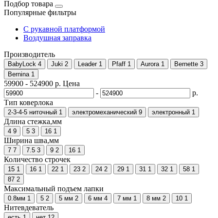
Подбор товара
Популярные фильтры
С рукавной платформой
Воздушная заправка
Производитель
BabyLock
4
Juki
2
Leader
1
Pfaff
1
Aurora
1
Bernette
3
Bernina
1
59900
-
524900
р.
Цена
-
р.
Тип коверлока
2-3-4-5 ниточный
1
электромеханический
9
электронный
1
Длина стежка,мм
4
9
5
3
16
1
Ширина шва,мм
7
7
7.5
3
9
2
16
1
Количество строчек
15
1
16
1
22
1
23
2
24
2
29
1
31
1
32
1
58
1
87
2
Максимальный подъем лапки
0.8мм
1
5
2
5 мм
2
6 мм
4
7 мм
1
8 мм
2
10
1
Нитевдеватель
есть
1
нет
12