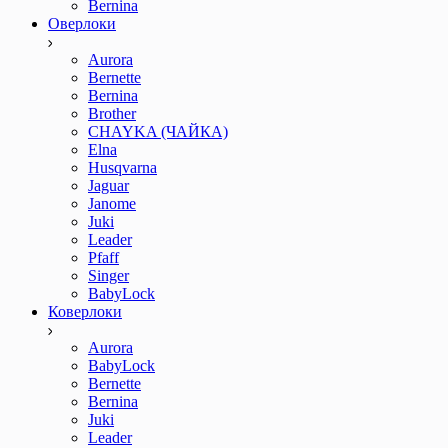
Bernina
Оверлоки
Aurora
Bernette
Bernina
Brother
CHAYKA (ЧАЙКА)
Elna
Husqvarna
Jaguar
Janome
Juki
Leader
Pfaff
Singer
BabyLock
Коверлоки
Aurora
BabyLock
Bernette
Bernina
Juki
Leader