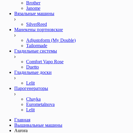
Brother
Janome
Вязальные машины
SilverReed
Манекены портновские
Adjustoform (My Double)
Tailormade
Гладильные системы
Comfort Vapo Rose
Duetto
Гладильные доски
Lelit
Парогенераторы
Chayka
Eurometalnova
Lelit
Главная
Вышивальные машины
Aurora