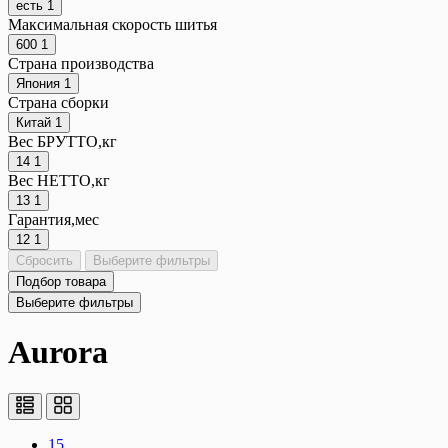
есть
1
Максимальная скорость шитья
600
1
Страна производства
Япония
1
Страна сборки
Китай
1
Вес БРУТТО,кг
14
1
Вес НЕТТО,кг
13
1
Гарантия,мес
12
1
Сбросить
Выберите фильтры
Подбор товара
Выберите фильтры
Aurora
15