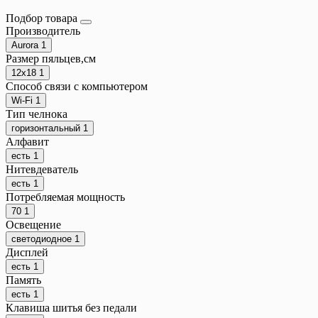
Подбор товара
Производитель
Aurora
1
Размер пяльцев,см
12х18
1
Способ связи с компьютером
Wi-Fi
1
Тип челнока
горизонтальный
1
Алфавит
есть
1
Нитевдеватель
есть
1
Потребляемая мощность
70
1
Освещение
светодиодное
1
Дисплей
есть
1
Память
есть
1
Клавиша шитья без педали