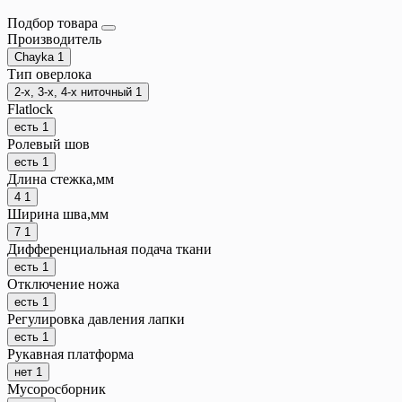
Подбор товара
Производитель
Chayka
1
Тип оверлока
2-х, 3-х, 4-х ниточный
1
Flatlock
есть
1
Ролевый шов
есть
1
Длина стежка,мм
4
1
Ширина шва,мм
7
1
Дифференциальная подача ткани
есть
1
Отключение ножа
есть
1
Регулировка давления лапки
есть
1
Рукавная платформа
нет
1
Мусоросборник