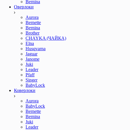
Bernina
Оверлоки
Aurora
Bernette
Bernina
Brother
CHAYKA (ЧАЙКА)
Elna
Husqvarna
Jaguar
Janome
Juki
Leader
Pfaff
Singer
BabyLock
Коверлоки
Aurora
BabyLock
Bernette
Bernina
Juki
Leader