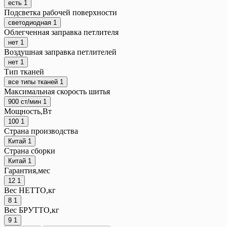
есть
1
Подсветка рабочей поверхности
светодиодная
1
Облегченная заправка петлителя
нет
1
Воздушная заправка петлителей
нет
1
Тип тканей
все типы тканей
1
Максимальная скорость шитья
900 ст/мин
1
Мощность,Вт
100
1
Страна производства
Китай
1
Страна сборки
Китай
1
Гарантия,мес
12
1
Вес НЕТТО,кг
8
1
Вес БРУТТО,кг
9
1