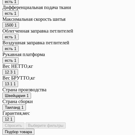
есть
1
Дифференциальная подача ткани
есть
1
Максимальная скорость шитья
1500
1
Облегченная заправка петлителей
есть
1
Воздушная заправка петлителей
есть
1
Рукавная платформа
есть
1
Вес НЕТТО,кг
12.3
1
Вес БРУТТО,кг
13.1
1
Страна производства
Швейцария
1
Страна сборки
Таиланд
1
Гарантия,мес
12
1
Сбросить
Выберите фильтры
Подбор товара