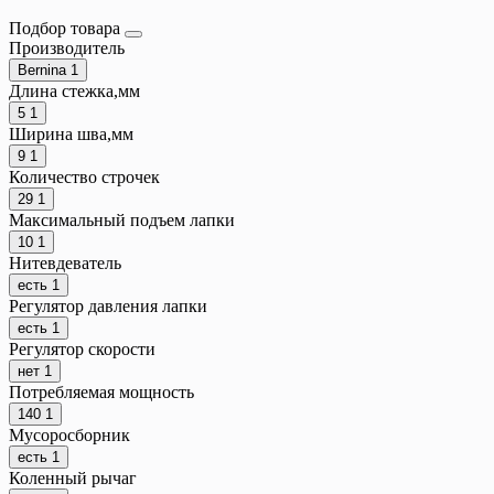
Подбор товара
Производитель
Bernina
1
Длина стежка,мм
5
1
Ширина шва,мм
9
1
Количество строчек
29
1
Максимальный подъем лапки
10
1
Нитевдеватель
есть
1
Регулятор давления лапки
есть
1
Регулятор скорости
нет
1
Потребляемая мощность
140
1
Мусоросборник
есть
1
Коленный рычаг