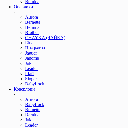
Bernina
Оверлоки
Aurora
Bernette
Bernina
Brother
CHAYKA (ЧАЙКА)
Elna
Husqvarna
Jaguar
Janome
Juki
Leader
Pfaff
Singer
BabyLock
Коверлоки
Aurora
BabyLock
Bernette
Bernina
Juki
Leader