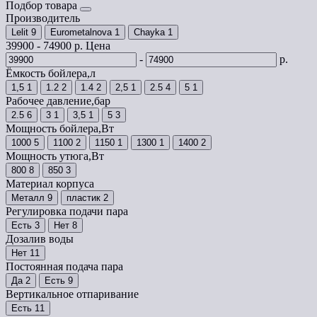
Подбор товара
Производитель
Lelit
9
Eurometalnova
1
Chayka
1
39900
-
74900
р.
Цена
-
р.
Ёмкость бойлера,л
1,5
1
1.2
2
1.4
2
2,5
1
2.5
4
5
1
Рабочее давление,бар
2.5
6
3
1
3,5
1
5
3
Мощность бойлера,Вт
1000
5
1100
2
1150
1
1300
1
1400
2
Мощность утюга,Вт
800
8
850
3
Материал корпуса
Металл
9
пластик
2
Регулировка подачи пара
Есть
3
Нет
8
Дозалив воды
Нет
11
Постоянная подача пара
Да
2
Есть
9
Вертикальное отпаривание
Есть
11