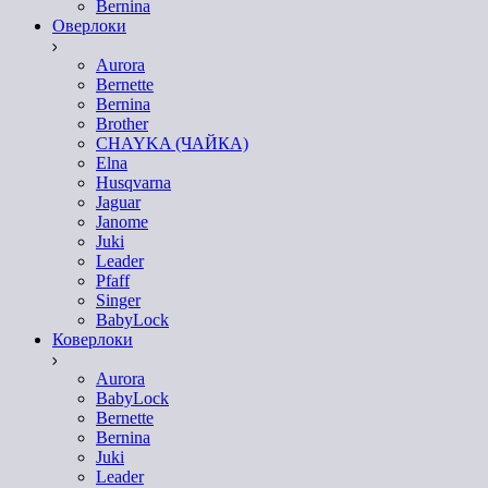
Bernina
Оверлоки
Aurora
Bernette
Bernina
Brother
CHAYKA (ЧАЙКА)
Elna
Husqvarna
Jaguar
Janome
Juki
Leader
Pfaff
Singer
BabyLock
Коверлоки
Aurora
BabyLock
Bernette
Bernina
Juki
Leader